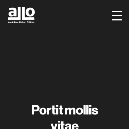
Skip
to
Menu
main
content
Portit mollis
vitae